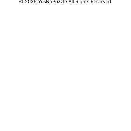
©
2026
YesNoPuzzle
All Rights Reserved.