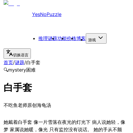
YesNoPuzzle
推理谜题
功能
价格
博客
游戏
切换语言
首页
/
谜题
/
白手套
🔍
mystery
困难
白手套
不吃鱼老师原创海龟汤
她戴着白手套 像一片雪落在夜光的灯光下 病人说她轻，像
梦 家属说她暖，像光 只有监控没有说话。 她的手从不颤