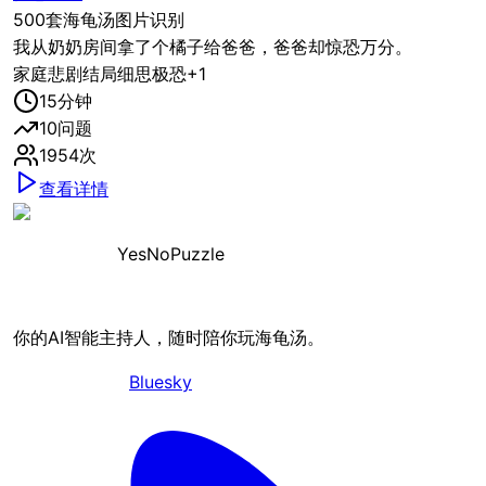
500套海龟汤图片识别
我从奶奶房间拿了个橘子给爸爸，爸爸却惊恐万分。
家庭
悲剧结局
细思极恐
+
1
15
分钟
10
问题
1954
次
查看详情
YesNoPuzzle
你的AI智能主持人，随时陪你玩海龟汤。
Bluesky