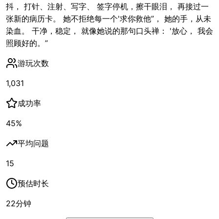
抖， 打针、注射、写字、 签字停机，擦干眼泪， 再接过一
张新的病历卡。 她不拒绝每一个'求你救他”， 她的手，从未
染血。 干净，稳定， 就像她说的那句口头禅： '放心， 我会
照顾好的。”
游玩次数
1,031
成功率
45
%
平均问题
15
预估时长
22
分钟