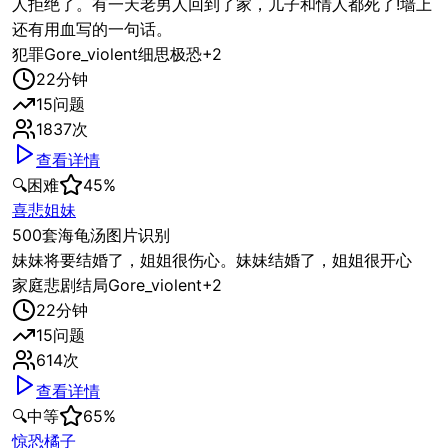
人拒绝了。有一天老男人回到了家，儿子和情人都死了!墙上
还有用血写的一句话。
犯罪
Gore_violent
细思极恐
+
2
22
分钟
15
问题
1837
次
查看详情
🔍
困难
45
%
喜悲姐妹
500套海龟汤图片识别
妹妹将要结婚了，姐姐很伤心。妹妹结婚了，姐姐很开心
家庭
悲剧结局
Gore_violent
+
2
22
分钟
15
问题
614
次
查看详情
🔍
中等
65
%
惊恐橘子