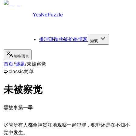
YesNoPuzzle
推理谜题
功能
价格
博客
游戏
切换语言
首页
/
谜题
/
未被察觉
🧩
classic
简单
未被察觉
黑故事第一季
尽管所有人都全神贯注地观察一起犯罪，犯罪还是在不知不
觉中发生。