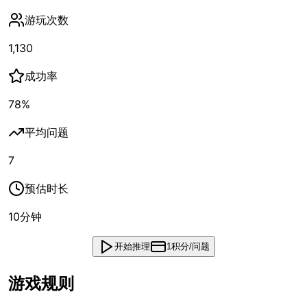
游玩次数
1,130
成功率
78
%
平均问题
7
预估时长
10
分钟
开始推理
1积分/问题
游戏规则