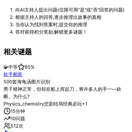
向AI主持人提出问题(仅限可用"是"或"否"回答的问题)
根据主持人的回答,逐步推理出故事的真相
当你认为找到答案时,提交你的推理
答对获得积分奖励,解锁更多谜题！
相关谜题
🧩
中等
65
%
砍手船医
500套海龟汤图片识别
男子精神正常，但却在船上挥起刀，将许多人的手一—砍
断。为什么?
Physics_chemistry
悲剧结局
经典必玩
+
1
15
分钟
10
问题
512
次