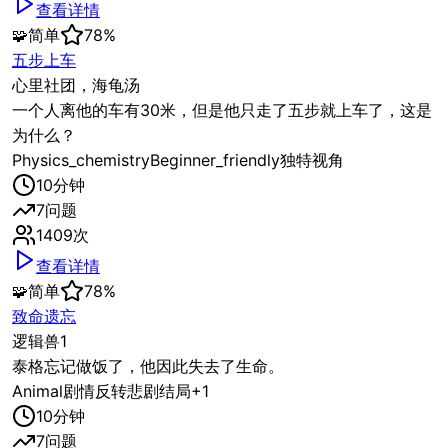
查看详情
🧩
简单
78
%
五步上车
心里社团，海龟汤
一个人离他的车有30米，但是他只走了五步就上车了，这是
为什么？
Physics_chemistry
Beginner_friendly
独特视角
10
分钟
7
问题
1409
次
查看详情
🧩
简单
78
%
致命遗忘
逻辑兽1
泰格忘记做饭了，他因此失去了生命。
Animal
剧情反转
悲剧结局
+
1
10
分钟
7
问题