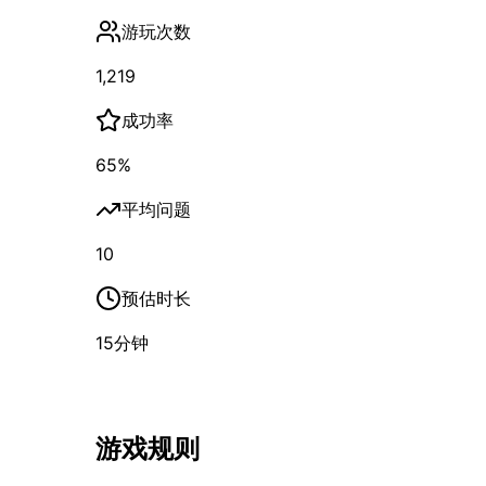
游玩次数
1,219
成功率
65
%
平均问题
10
预估时长
15
分钟
游戏规则