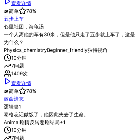
查看详情
🧩
简单
78
%
五步上车
心里社团，海龟汤
一个人离他的车有30米，但是他只走了五步就上车了，这是
为什么？
Physics_chemistry
Beginner_friendly
独特视角
10
分钟
7
问题
1409
次
查看详情
🧩
简单
78
%
致命遗忘
逻辑兽1
泰格忘记做饭了，他因此失去了生命。
Animal
剧情反转
悲剧结局
+
1
10
分钟
7
问题