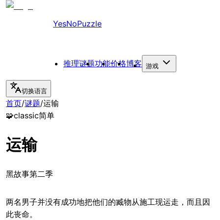
YesNoPuzzle
推理谜题
功能
价格
博客
游戏
切换语言
首页
/
谜题
/
运输
🧩
classic
简单
运输
黑故事第二季
两名男子并没有成功地把他们的臧物从施工现运走，而且因
此丧命。