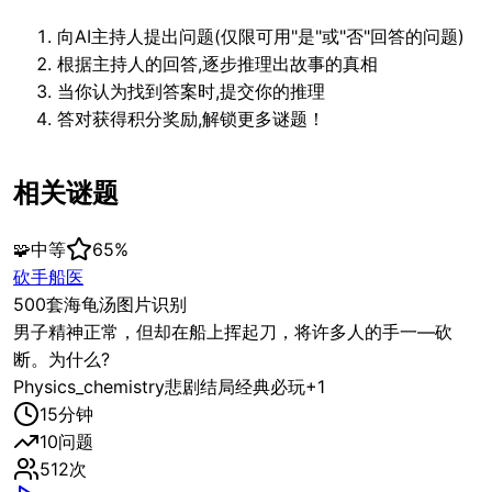
向AI主持人提出问题(仅限可用"是"或"否"回答的问题)
根据主持人的回答,逐步推理出故事的真相
当你认为找到答案时,提交你的推理
答对获得积分奖励,解锁更多谜题！
相关谜题
🧩
中等
65
%
砍手船医
500套海龟汤图片识别
男子精神正常，但却在船上挥起刀，将许多人的手一—砍
断。为什么?
Physics_chemistry
悲剧结局
经典必玩
+
1
15
分钟
10
问题
512
次