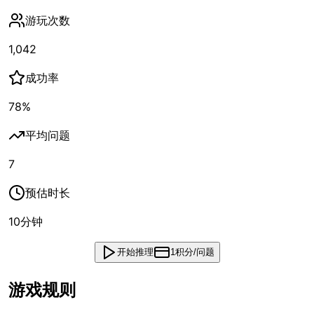
游玩次数
1,042
成功率
78
%
平均问题
7
预估时长
10
分钟
开始推理
1积分/问题
游戏规则