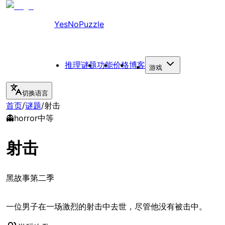
YesNoPuzzle
推理谜题
功能
价格
博客
游戏
切换语言
首页
/
谜题
/
射击
👻
horror
中等
射击
黑故事第二季
一位男子在一场激烈的射击中去世，尽管他没有被击中。