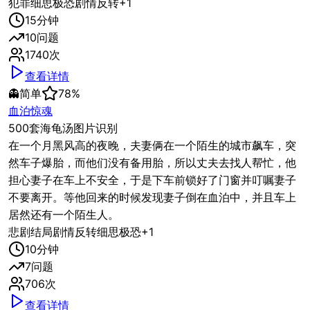
犯罪
细思极恐
剧情反转
+
1
15
分钟
10
问题
1740
次
查看详情
👻
简单
78
%
血泊惊魂
500套海龟汤图片识别
在一个月黑风高的夜晚，夫妻俩在一个陌生的城市飙车，突
然车子爆胎，而他们没有备用胎，所以丈夫去找人帮忙，他
担心妻子在车上不安全，于是下车前锁好了门窗并叮嘱妻子
不要离开。等他回来的时候发现妻子倒在血泊中，并且车上
居然还有一个陌生人。
悲剧结局
剧情反转
细思极恐
+
1
10
分钟
7
问题
706
次
查看详情