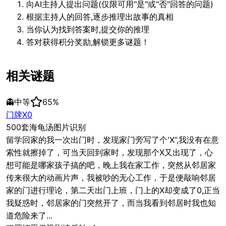
向AI主持人提出问题(仅限可用"是"或"否"回答的问题)
根据主持人的回答,逐步推理出故事的真相
当你认为找到答案时,提交你的推理
答对获得积分奖励,解锁更多谜题！
相关谜题
👻
中等
65
%
门牌X0
500套海龟汤图片识别
留学回家的我一次出门时，发现家门旁写了个'X”,我没有在意
索性就擦掉了，可当天回到家时，发现那个X又出现了，心
想可能是哪家孩子搞的吧，晚上我在家工作，突然从邻居家
传来很大的动画片声，我被吵的无心工作，于是便敲响邻居
家的门进行理论，第二天出门上班，门上的X却变成了0,正当
我疑惑时，邻居家的门突然开了，而当我看到邻居时我也知
道危险来了...