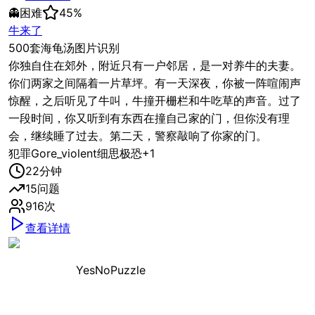
👻
困难
45
%
牛来了
500套海龟汤图片识别
你独自住在郊外，附近只有一户邻居，是一对养牛的夫妻。
你们两家之间隔着一片草坪。有一天深夜，你被一阵喧闹声
惊醒，之后听见了牛叫，牛撞开栅栏和牛吃草的声音。过了
一段时间，你又听到有东西在撞自己家的门，但你没有理
会，继续睡了过去。第二天，警察敲响了你家的门。
犯罪
Gore_violent
细思极恐
+
1
22
分钟
15
问题
916
次
查看详情
YesNoPuzzle