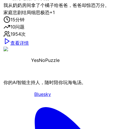
我从奶奶房间拿了个橘子给爸爸，爸爸却惊恐万分。
家庭
悲剧结局
细思极恐
+
1
15
分钟
10
问题
1954
次
查看详情
YesNoPuzzle
你的AI智能主持人，随时陪你玩海龟汤。
Bluesky