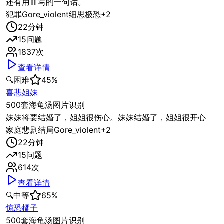
还有用血写的一句话。
犯罪
Gore_violent
细思极恐
+
2
22
分钟
15
问题
1837
次
查看详情
🔍
困难
45
%
喜悲姐妹
500套海龟汤图片识别
妹妹将要结婚了，姐姐很伤心。妹妹结婚了，姐姐很开心
家庭
悲剧结局
Gore_violent
+
2
22
分钟
15
问题
614
次
查看详情
🔍
中等
65
%
惊恐橘子
500套海龟汤图片识别