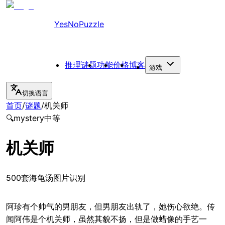
YesNoPuzzle
推理谜题
功能
价格
博客
游戏
切换语言
首页
/
谜题
/
机关师
🔍
mystery
中等
机关师
500套海龟汤图片识别
阿珍有个帅气的男朋友，但男朋友出轨了，她伤心欲绝。传
闻阿伟是个机关师，虽然其貌不扬，但是做蜡像的手艺一