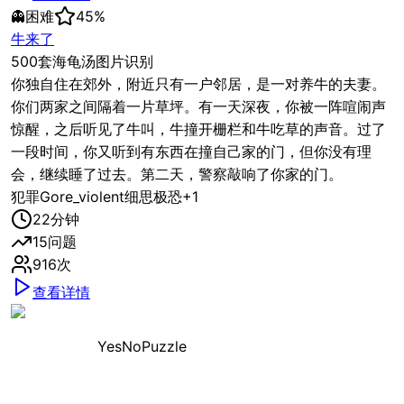
👻
困难
45
%
牛来了
500套海龟汤图片识别
你独自住在郊外，附近只有一户邻居，是一对养牛的夫妻。
你们两家之间隔着一片草坪。有一天深夜，你被一阵喧闹声
惊醒，之后听见了牛叫，牛撞开栅栏和牛吃草的声音。过了
一段时间，你又听到有东西在撞自己家的门，但你没有理
会，继续睡了过去。第二天，警察敲响了你家的门。
犯罪
Gore_violent
细思极恐
+
1
22
分钟
15
问题
916
次
查看详情
YesNoPuzzle