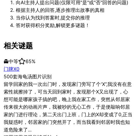
向AI主持人提出问题(仅限可用"是"或"否"回答的问题)
根据主持人的回答,逐步推理出故事的真相
当你认为找到答案时,提交你的推理
答对获得积分奖励,解锁更多谜题！
相关谜题
👻
中等
65
%
门牌X0
500套海龟汤图片识别
留学回家的我一次出门时，发现家门旁写了个'X”,我没有在意
索性就擦掉了，可当天回到家时，发现那个X又出现了，心
想可能是哪家孩子搞的吧，晚上我在家工作，突然从邻居家
传来很大的动画片声，我被吵的无心工作，于是便敲响邻居
家的门进行理论，第二天出门上班，门上的X却变成了0,正当
我疑惑时，邻居家的门突然开了，而当我看到邻居时我也知
道危险来了...