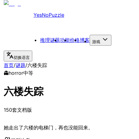
YesNoPuzzle
推理谜题
功能
价格
博客
游戏
切换语言
首页
/
谜题
/
六楼失踪
👻
horror
中等
六楼失踪
150套文档版
她走出了六楼的电梯门，再也没能回来。