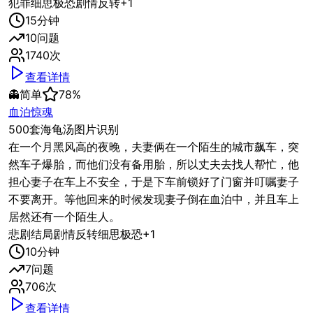
犯罪
细思极恐
剧情反转
+
1
15
分钟
10
问题
1740
次
查看详情
👻
简单
78
%
血泊惊魂
500套海龟汤图片识别
在一个月黑风高的夜晚，夫妻俩在一个陌生的城市飙车，突
然车子爆胎，而他们没有备用胎，所以丈夫去找人帮忙，他
担心妻子在车上不安全，于是下车前锁好了门窗并叮嘱妻子
不要离开。等他回来的时候发现妻子倒在血泊中，并且车上
居然还有一个陌生人。
悲剧结局
剧情反转
细思极恐
+
1
10
分钟
7
问题
706
次
查看详情