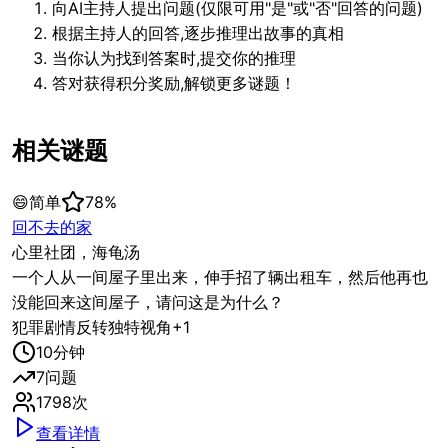
向AI主持人提出问题(仅限可用"是"或"否"回答的问题)
根据主持人的回答,逐步推理出故事的真相
当你认为找到答案时,提交你的推理
答对获得积分奖励,解锁更多谜题！
相关谜题
😄
简单
78
%
回不去的家
心里社团，海龟汤
一个人从一间屋子里出来，伸手招了辆出租车，然后他再也
没能回来这间屋子，请问这是为什么？
犯罪
剧情反转
独特视角
+
1
10
分钟
7
问题
1798
次
查看详情