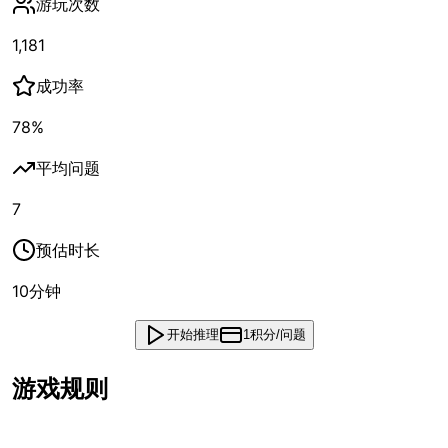
游玩次数
1,181
成功率
78
%
平均问题
7
预估时长
10
分钟
开始推理
1积分/问题
游戏规则