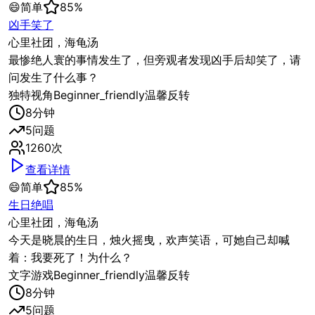
😄
简单
85
%
凶手笑了
心里社团，海龟汤
最惨绝人寰的事情发生了，但旁观者发现凶手后却笑了，请
问发生了什么事？
独特视角
Beginner_friendly
温馨反转
8
分钟
5
问题
1260
次
查看详情
😄
简单
85
%
生日绝唱
心里社团，海龟汤
今天是晓晨的生日，烛火摇曳，欢声笑语，可她自己却喊
着：我要死了！为什么？
文字游戏
Beginner_friendly
温馨反转
8
分钟
5
问题