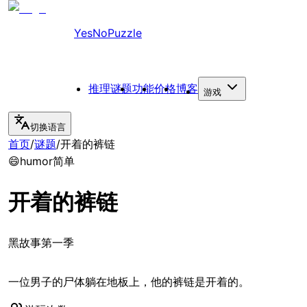
YesNoPuzzle
推理谜题
功能
价格
博客
游戏
切换语言
首页
/
谜题
/
开着的裤链
😄
humor
简单
开着的裤链
黑故事第一季
一位男子的尸体躺在地板上，他的裤链是开着的。