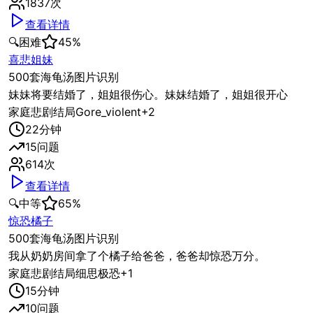
1837
次
查看详情
🔍
困难
45
%
喜悲姐妹
500套海龟汤图片识别
妹妹将要结婚了，姐姐很伤心。妹妹结婚了，姐姐很开心
家庭
悲剧结局
Gore_violent
+
2
22
分钟
15
问题
614
次
查看详情
🔍
中等
65
%
惊恐橘子
500套海龟汤图片识别
我从奶奶房间拿了个橘子给爸爸，爸爸却惊恐万分。
家庭
悲剧结局
细思极恐
+
1
15
分钟
10
问题