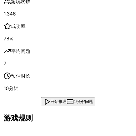
游玩次数
1,346
成功率
78
%
平均问题
7
预估时长
10
分钟
开始推理
1积分/问题
游戏规则