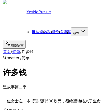
YesNoPuzzle
推理谜题
功能
价格
博客
游戏
切换语言
首页
/
谜题
/
许多钱
🔍
mystery
简单
许多钱
黑故事第二季
一位女士在一本书理找到500欧元，很绝望地结束了生命。