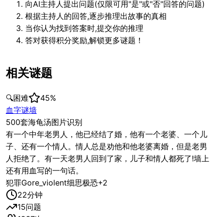
向AI主持人提出问题(仅限可用"是"或"否"回答的问题)
根据主持人的回答,逐步推理出故事的真相
当你认为找到答案时,提交你的推理
答对获得积分奖励,解锁更多谜题！
相关谜题
🔍
困难
45
%
血字谜墙
500套海龟汤图片识别
有一个中年老男人，他已经结了婚，他有一个老婆、一个儿
子、还有一个情人。情人总是劝他和他老婆离婚，但是老男
人拒绝了。有一天老男人回到了家，儿子和情人都死了!墙上
还有用血写的一句话。
犯罪
Gore_violent
细思极恐
+
2
22
分钟
15
问题