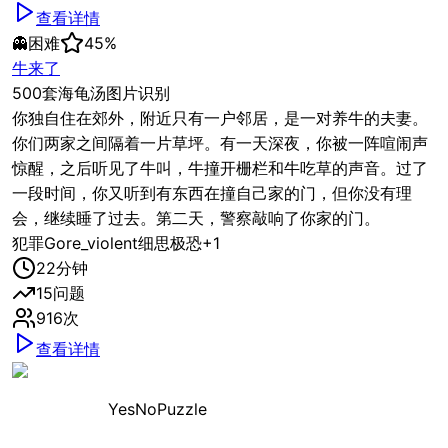
查看详情
👻
困难
45
%
牛来了
500套海龟汤图片识别
你独自住在郊外，附近只有一户邻居，是一对养牛的夫妻。
你们两家之间隔着一片草坪。有一天深夜，你被一阵喧闹声
惊醒，之后听见了牛叫，牛撞开栅栏和牛吃草的声音。过了
一段时间，你又听到有东西在撞自己家的门，但你没有理
会，继续睡了过去。第二天，警察敲响了你家的门。
犯罪
Gore_violent
细思极恐
+
1
22
分钟
15
问题
916
次
查看详情
YesNoPuzzle