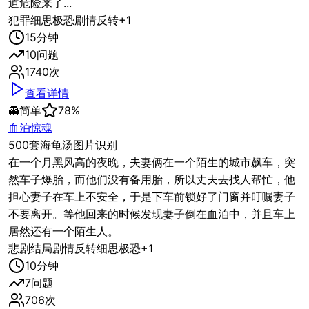
道危险来了...
犯罪
细思极恐
剧情反转
+
1
15
分钟
10
问题
1740
次
查看详情
👻
简单
78
%
血泊惊魂
500套海龟汤图片识别
在一个月黑风高的夜晚，夫妻俩在一个陌生的城市飙车，突
然车子爆胎，而他们没有备用胎，所以丈夫去找人帮忙，他
担心妻子在车上不安全，于是下车前锁好了门窗并叮嘱妻子
不要离开。等他回来的时候发现妻子倒在血泊中，并且车上
居然还有一个陌生人。
悲剧结局
剧情反转
细思极恐
+
1
10
分钟
7
问题
706
次