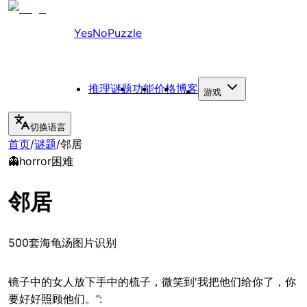
YesNoPuzzle
推理谜题
功能
价格
博客
游戏
切换语言
首页
/
谜题
/
邻居
👻
horror
困难
邻居
500套海龟汤图片识别
镜子中的女人放下手中的梳子，微笑到'我把他们给你了，你
要好好照顾他们。”: