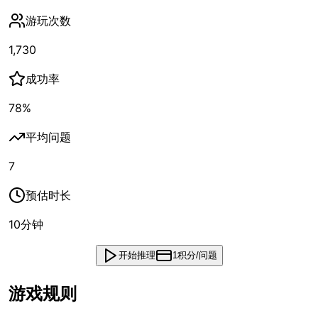
游玩次数
1,730
成功率
78
%
平均问题
7
预估时长
10
分钟
开始推理
1积分/问题
游戏规则