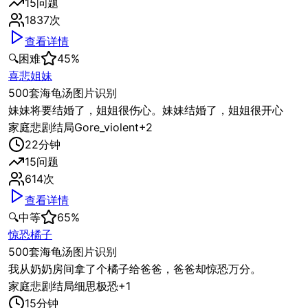
15
问题
1837
次
查看详情
🔍
困难
45
%
喜悲姐妹
500套海龟汤图片识别
妹妹将要结婚了，姐姐很伤心。妹妹结婚了，姐姐很开心
家庭
悲剧结局
Gore_violent
+
2
22
分钟
15
问题
614
次
查看详情
🔍
中等
65
%
惊恐橘子
500套海龟汤图片识别
我从奶奶房间拿了个橘子给爸爸，爸爸却惊恐万分。
家庭
悲剧结局
细思极恐
+
1
15
分钟