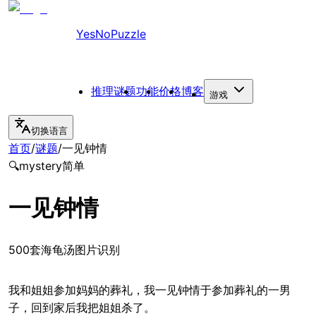
YesNoPuzzle
推理谜题
功能
价格
博客
游戏
切换语言
首页
/
谜题
/
一见钟情
🔍
mystery
简单
一见钟情
500套海龟汤图片识别
我和姐姐参加妈妈的葬礼，我一见钟情于参加葬礼的一男
子，回到家后我把姐姐杀了。