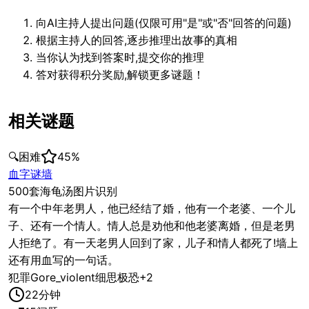
向AI主持人提出问题(仅限可用"是"或"否"回答的问题)
根据主持人的回答,逐步推理出故事的真相
当你认为找到答案时,提交你的推理
答对获得积分奖励,解锁更多谜题！
相关谜题
🔍
困难
45
%
血字谜墙
500套海龟汤图片识别
有一个中年老男人，他已经结了婚，他有一个老婆、一个儿
子、还有一个情人。情人总是劝他和他老婆离婚，但是老男
人拒绝了。有一天老男人回到了家，儿子和情人都死了!墙上
还有用血写的一句话。
犯罪
Gore_violent
细思极恐
+
2
22
分钟