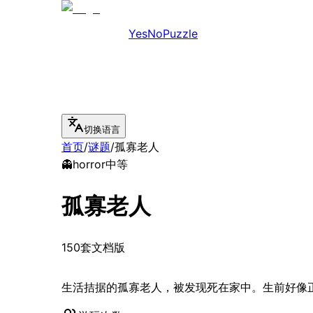
YesNoPuzzle
切换语言
首页
/
谜题
/
孤寡老人
👻
horror
中等
孤寡老人
150套文档版
生活拮据的孤寡老人，被发现死在家中。生前好像