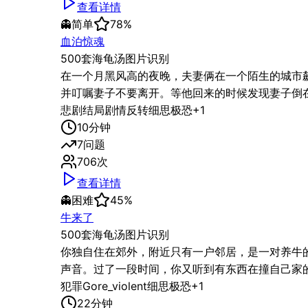
查看详情
👻
简单
78
%
血泊惊魂
500套海龟汤图片识别
在一个月黑风高的夜晚，夫妻俩在一个陌生的城市
并叮嘱妻子不要离开。等他回来的时候发现妻子倒
悲剧结局
剧情反转
细思极恐
+
1
10
分钟
7
问题
706
次
查看详情
👻
困难
45
%
牛来了
500套海龟汤图片识别
你独自住在郊外，附近只有一户邻居，是一对养牛
声音。过了一段时间，你又听到有东西在撞自己家
犯罪
Gore_violent
细思极恐
+
1
22
分钟