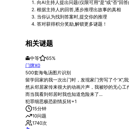
向AI主持人提出问题(仅限可用"是"或"否"回答
根据主持人的回答,逐步推理出故事的真相
当你认为找到答案时,提交你的推理
答对获得积分奖励,解锁更多谜题！
相关谜题
👻
中等
65
%
门牌X0
500套海龟汤图片识别
留学回家的我一次出门时，发现家门旁写了个'X”
然从邻居家传来很大的动画片声，我被吵的无心工
而当我看到邻居时我也知道危险来了...
犯罪
细思极恐
剧情反转
+
1
15
分钟
10
问题
1740
次