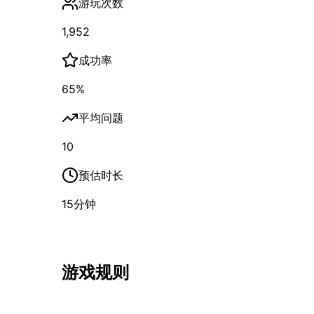
游玩次数
1,952
成功率
65
%
平均问题
10
预估时长
15
分钟
游戏规则