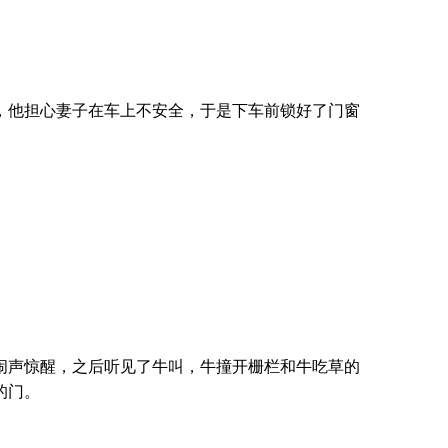
，他担心妻子在车上不安全，于是下车前锁好了门窗
闹声惊醒，之后听见了牛叫，牛撞开栅栏和牛吃草的
的门。