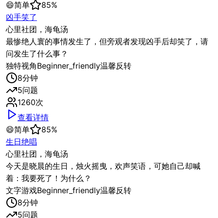
😄
简单
85
%
凶手笑了
心里社团，海龟汤
最惨绝人寰的事情发生了，但旁观者发现凶手后却笑了，请
问发生了什么事？
独特视角
Beginner_friendly
温馨反转
8
分钟
5
问题
1260
次
查看详情
😄
简单
85
%
生日绝唱
心里社团，海龟汤
今天是晓晨的生日，烛火摇曳，欢声笑语，可她自己却喊
着：我要死了！为什么？
文字游戏
Beginner_friendly
温馨反转
8
分钟
5
问题