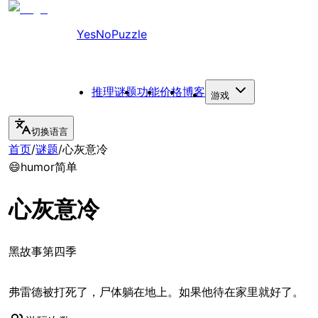
YesNoPuzzle
推理谜题
功能
价格
博客
游戏
切换语言
首页
/
谜题
/
心灰意冷
😄
humor
简单
心灰意冷
黑故事第四季
弗雷德被打死了，尸体躺在地上。如果他待在家里就好了。