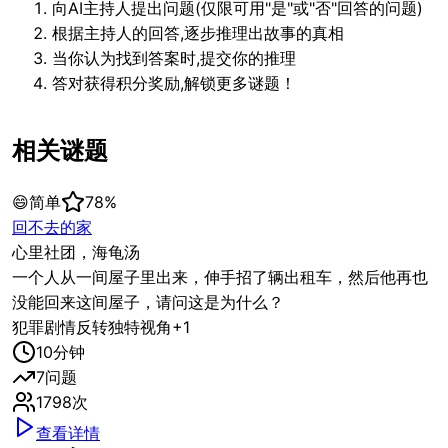
向AI主持人提出问题(仅限可用"是"或"否"回答的问题)
根据主持人的回答,逐步推理出故事的真相
当你认为找到答案时,提交你的推理
答对获得积分奖励,解锁更多谜题！
相关谜题
😄
简单
78
%
回不去的家
心里社团，海龟汤
一个人从一间屋子里出来，伸手招了辆出租车，然后他再也
没能回来这间屋子，请问这是为什么？
犯罪
剧情反转
独特视角
+
1
10
分钟
7
问题
1798
次
查看详情