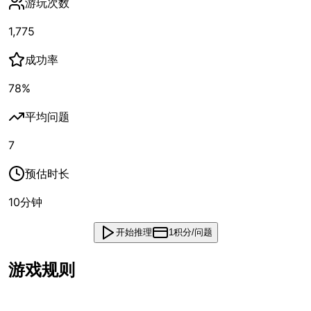
游玩次数
1,775
成功率
78
%
平均问题
7
预估时长
10
分钟
开始推理
1积分/问题
游戏规则