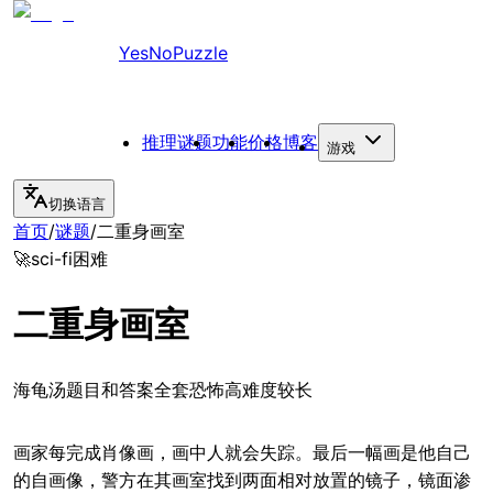
YesNoPuzzle
推理谜题
功能
价格
博客
游戏
切换语言
首页
/
谜题
/
二重身画室
🚀
sci-fi
困难
二重身画室
海龟汤题目和答案全套恐怖高难度较长
画家每完成肖像画，画中人就会失踪。最后一幅画是他自己
的自画像，警方在其画室找到两面相对放置的镜子，镜面渗