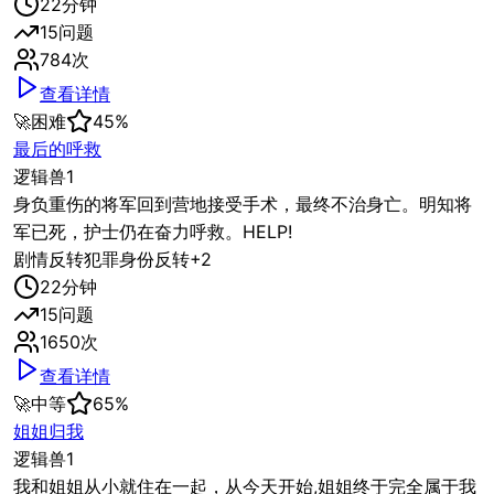
22
分钟
15
问题
784
次
查看详情
🚀
困难
45
%
最后的呼救
逻辑兽1
身负重伤的将军回到营地接受手术，最终不治身亡。明知将
军已死，护士仍在奋力呼救。HELP!
剧情反转
犯罪
身份反转
+
2
22
分钟
15
问题
1650
次
查看详情
🚀
中等
65
%
姐姐归我
逻辑兽1
我和姐姐从小就住在一起，从今天开始,姐姐终于完全属于我