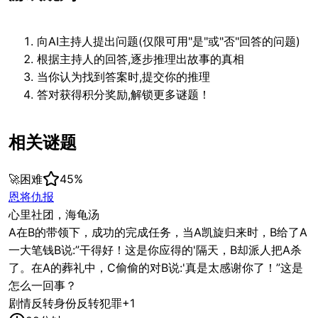
向AI主持人提出问题(仅限可用"是"或"否"回答的问题)
根据主持人的回答,逐步推理出故事的真相
当你认为找到答案时,提交你的推理
答对获得积分奖励,解锁更多谜题！
相关谜题
🚀
困难
45
%
恩将仇报
心里社团，海龟汤
A在B的带领下，成功的完成任务，当A凯旋归来时，B给了A
一大笔钱B说:”干得好！这是你应得的'隔天，B却派人把A杀
了。在A的葬礼中，C偷偷的对B说:'真是太感谢你了！”这是
怎么一回事？
剧情反转
身份反转
犯罪
+
1