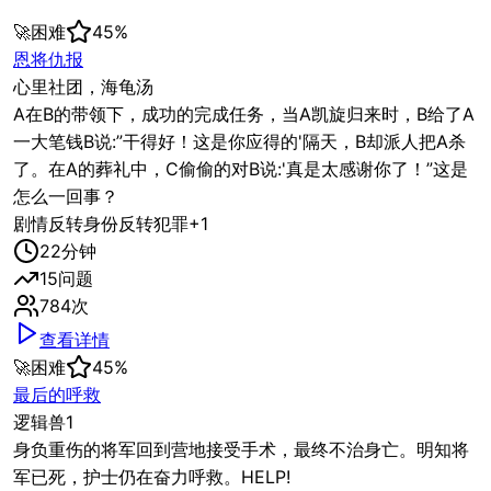
🚀
困难
45
%
恩将仇报
心里社团，海龟汤
A在B的带领下，成功的完成任务，当A凯旋归来时，B给了A
一大笔钱B说:”干得好！这是你应得的'隔天，B却派人把A杀
了。在A的葬礼中，C偷偷的对B说:'真是太感谢你了！”这是
怎么一回事？
剧情反转
身份反转
犯罪
+
1
22
分钟
15
问题
784
次
查看详情
🚀
困难
45
%
最后的呼救
逻辑兽1
身负重伤的将军回到营地接受手术，最终不治身亡。明知将
军已死，护士仍在奋力呼救。HELP!