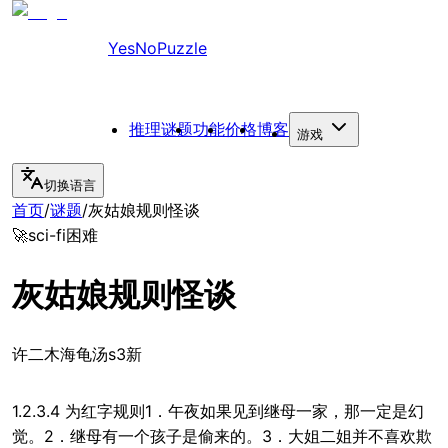
YesNoPuzzle
推理谜题
功能
价格
博客
游戏
切换语言
首页
/
谜题
/
灰姑娘规则怪谈
🚀
sci-fi
困难
灰姑娘规则怪谈
许二木海龟汤s3新
1.2.3.4 为红字规则1．午夜如果见到继母一家，那一定是幻
觉。2．继母有一个孩子是偷来的。3．大姐二姐并不喜欢欺