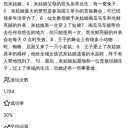
负灰姑娘。4．灰姑娘父母的坟头杂草丛生，有一窝兔子。
5．灰姑娘最大的梦想是参加国王举办的贵族舞会，可已经
很多年没举办了。6．仙女教母赋予灰姑娘南瓜马车和光鲜
亮丽的外表，灰姑娘第一次穿上了短裙7．南瓜马车能带你
去任何你想去的地方，但只能使用一次。而光鲜亮丽的外表
会在每天 0 点时失效。8．王子的舞会上有很多小动物：
蛇、蜘蛛、后面又来了一只小老鼠。9．王子爱上了灰姑娘
原本的模样，他给全城女孩试灰姑娘遗落的水晶鞋，终于有
人帮他找到了。10．最后，灰姑娘如愿地和一位贵族结婚生
子，过上了幸福的生活，但她还有一些事要做。
游玩次数
1,784
成功率
30
%
平均问题