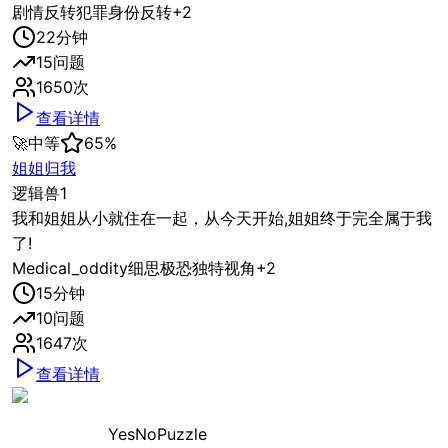
剧情反转
犯罪
身份反转
+
2
22
分钟
15
问题
1650
次
查看详情
🚀
中等
65
%
姐姐归我
逻辑兽1
我和姐姐从小就住在一起，从今天开始,姐姐终于完全属于我
了!
Medical_oddity
细思极恐
独特视角
+
2
15
分钟
10
问题
1647
次
查看详情
YesNoPuzzle