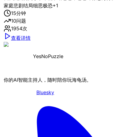
家庭
悲剧结局
细思极恐
+
1
15
分钟
10
问题
1954
次
查看详情
YesNoPuzzle
你的AI智能主持人，随时陪你玩海龟汤。
Bluesky