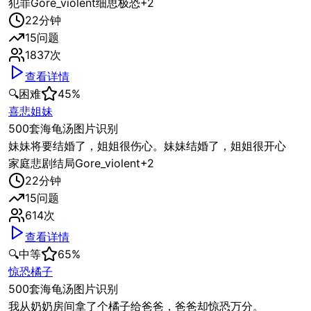
犯罪
Gore_violent
细思极恐
+
2
22
分钟
15
问题
1837
次
查看详情
🔍
困难
45
%
喜悲姐妹
500套海龟汤图片识别
妹妹将要结婚了，姐姐很伤心。妹妹结婚了，姐姐很开心
家庭
悲剧结局
Gore_violent
+
2
22
分钟
15
问题
614
次
查看详情
🔍
中等
65
%
惊恐橘子
500套海龟汤图片识别
我从奶奶房间拿了个橘子给爸爸，爸爸却惊恐万分。