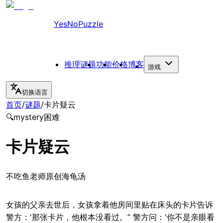
YesNoPuzzle
推理谜题
功能
价格
博客
游戏
切换语言
首页
/
谜题
/
卡片疑云
🔍
mystery
困难
卡片疑云
不吃鱼老师原创海龟汤
女孩的父亲去世后，女孩拿着他房间里贴在床头的卡片告诉
警方：'那张卡片，他根本没看过。” 警方问：'你不是亲眼看