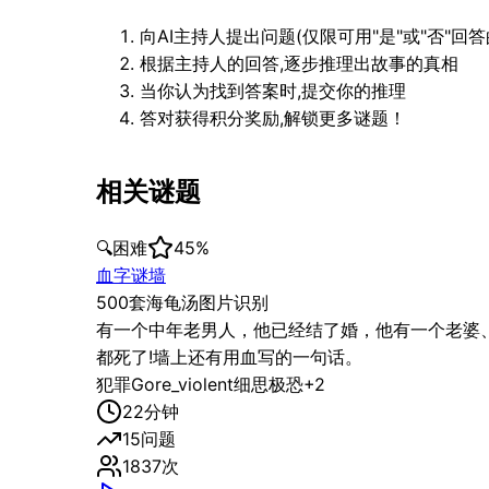
向AI主持人提出问题(仅限可用"是"或"否"回答
根据主持人的回答,逐步推理出故事的真相
当你认为找到答案时,提交你的推理
答对获得积分奖励,解锁更多谜题！
相关谜题
🔍
困难
45
%
血字谜墙
500套海龟汤图片识别
有一个中年老男人，他已经结了婚，他有一个老婆
都死了!墙上还有用血写的一句话。
犯罪
Gore_violent
细思极恐
+
2
22
分钟
15
问题
1837
次