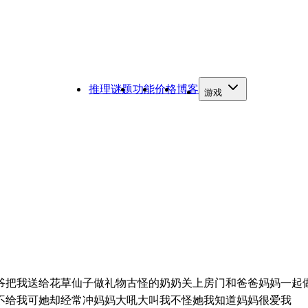
推理谜题
功能
价格
博客
游戏
爷把我送给花草仙子做礼物古怪的奶奶关上房门和爸爸妈妈一起
不给我可她却经常冲妈妈大吼大叫我不怪她我知道妈妈很爱我