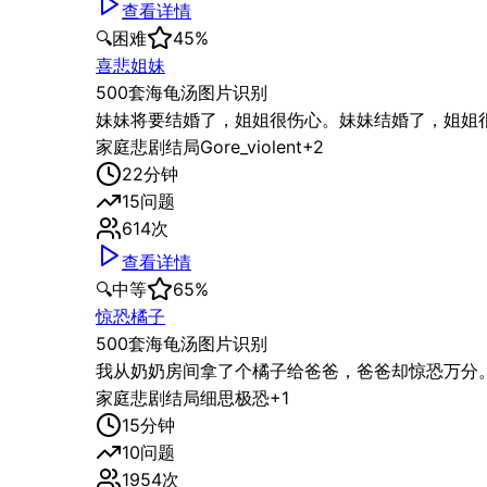
查看详情
🔍
困难
45
%
喜悲姐妹
500套海龟汤图片识别
妹妹将要结婚了，姐姐很伤心。妹妹结婚了，姐姐
家庭
悲剧结局
Gore_violent
+
2
22
分钟
15
问题
614
次
查看详情
🔍
中等
65
%
惊恐橘子
500套海龟汤图片识别
我从奶奶房间拿了个橘子给爸爸，爸爸却惊恐万分
家庭
悲剧结局
细思极恐
+
1
15
分钟
10
问题
1954
次