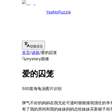
YesNoPuzzle
切换语言
首页
/
谜题
/
爱的囚笼
🔍
mystery
困难
爱的囚笼
500套海龟汤图片识别
脾气不好的妈妈在我无处可逃时狠狠揍我强壮的爷
有了我的房间和我的妹妹妈妈总给妹妹买新裙子却