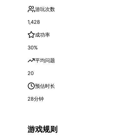
游玩次数
1,428
成功率
30
%
平均问题
20
预估时长
28
分钟
游戏规则