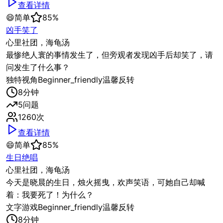
查看详情
😄
简单
85
%
凶手笑了
心里社团，海龟汤
最惨绝人寰的事情发生了，但旁观者发现凶手后却笑了，请
问发生了什么事？
独特视角
Beginner_friendly
温馨反转
8
分钟
5
问题
1260
次
查看详情
😄
简单
85
%
生日绝唱
心里社团，海龟汤
今天是晓晨的生日，烛火摇曳，欢声笑语，可她自己却喊
着：我要死了！为什么？
文字游戏
Beginner_friendly
温馨反转
8
分钟