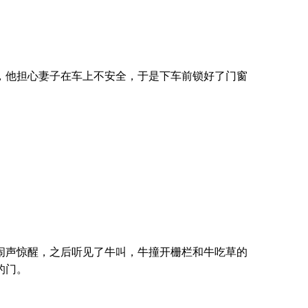
，他担心妻子在车上不安全，于是下车前锁好了门窗
闹声惊醒，之后听见了牛叫，牛撞开栅栏和牛吃草的
的门。