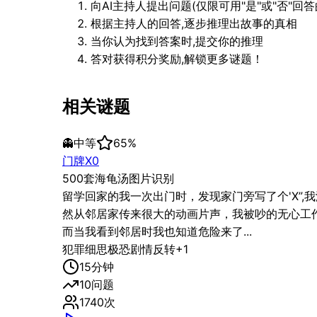
向AI主持人提出问题(仅限可用"是"或"否"回答
根据主持人的回答,逐步推理出故事的真相
当你认为找到答案时,提交你的推理
答对获得积分奖励,解锁更多谜题！
相关谜题
👻
中等
65
%
门牌X0
500套海龟汤图片识别
留学回家的我一次出门时，发现家门旁写了个'X”
然从邻居家传来很大的动画片声，我被吵的无心工
而当我看到邻居时我也知道危险来了...
犯罪
细思极恐
剧情反转
+
1
15
分钟
10
问题
1740
次