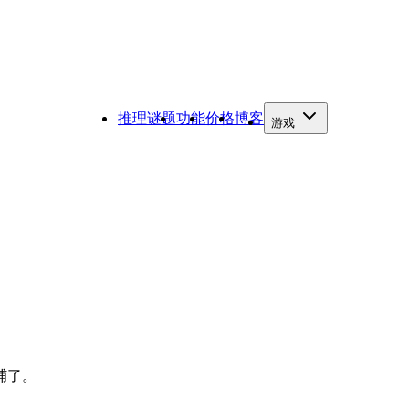
推理谜题
功能
价格
博客
游戏
捕了。