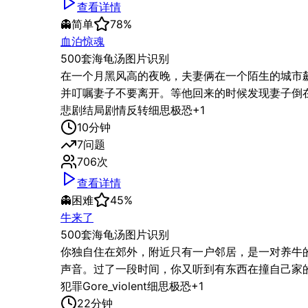
查看详情
👻
简单
78
%
血泊惊魂
500套海龟汤图片识别
在一个月黑风高的夜晚，夫妻俩在一个陌生的城市
并叮嘱妻子不要离开。等他回来的时候发现妻子倒
悲剧结局
剧情反转
细思极恐
+
1
10
分钟
7
问题
706
次
查看详情
👻
困难
45
%
牛来了
500套海龟汤图片识别
你独自住在郊外，附近只有一户邻居，是一对养牛
声音。过了一段时间，你又听到有东西在撞自己家
犯罪
Gore_violent
细思极恐
+
1
22
分钟