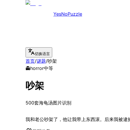
YesNoPuzzle
切换语言
首页
/
谜题
/
吵架
👻
horror
中等
吵架
500套海龟汤图片识别
我和老公吵架了，他让我带上东西滚。后来我被逮