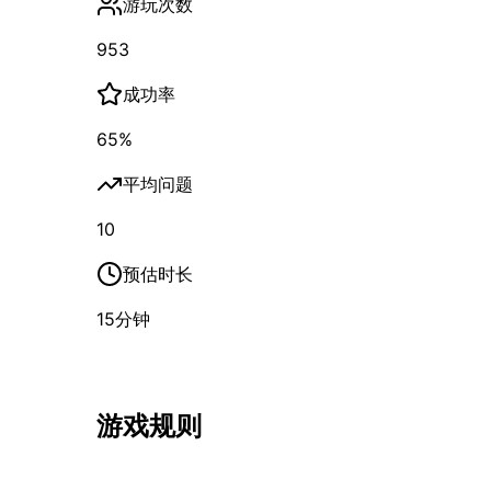
游玩次数
953
成功率
65
%
平均问题
10
预估时长
15
分钟
游戏规则